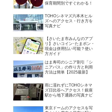
保育期間別ですぐわかる！
TOHOシネマズ六本木ヒル
ズへのアクセス・行き方を
写真ナビ
【さいたま市みんなのアプ
リ】さいコイン･たまポン・
現金は併用払い可能？使い
方ガイド
はま寿司のシニア割引「シ
ニアパス」の作り方と利用
方法は簡単【2025最新】
雨に濡れずにTOHOシネマ
ズ日比谷へアクセス！銀座
駅から地下通路の写真ナビ
東京ドームのアクセスを写