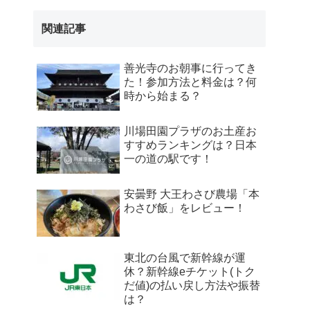
関連記事
善光寺のお朝事に行ってき
た！参加方法と料金は？何
時から始まる？
川場田園プラザのお土産お
すすめランキングは？日本
一の道の駅です！
安曇野 大王わさび農場「本
わさび飯」をレビュー！
東北の台風で新幹線が運
休？新幹線eチケット(トク
だ値)の払い戻し方法や振替
は？