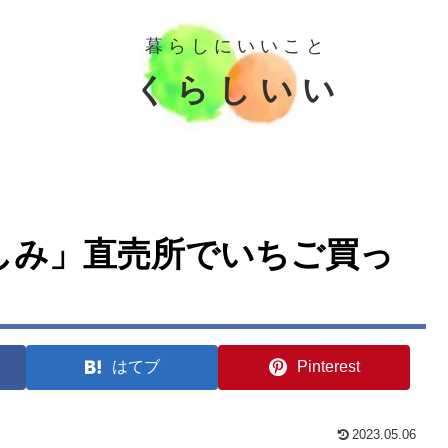
暮 ら し に い い こ と
く ら し い い
しみ」直売所でいちご買っ
はてブ
Pinterest
2023.05.06