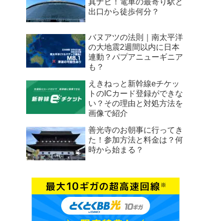
真ナビ！電車の最寄り駅と
出口から徒歩何分？
バヌアツの法則｜南太平洋
の大地震2週間以内に日本
連動？パプアニューギニア
も？
えきねっと新幹線eチケッ
トのICカード登録ができな
い？その理由と対処方法を
画像で紹介
善光寺のお朝事に行ってき
た！参加方法と料金は？何
時から始まる？