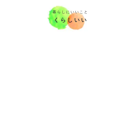
暮 ら し に い い こ と
く ら し い い