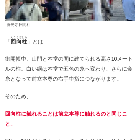
善光寺 回向柱
えこうばしら
「
回向柱
」とは
御開帳中、山門と本堂の間に建てられる高さ10メート
ルの柱。白い綱は本堂で五色の糸へ変わり、さらに金
糸となって前立本尊の右手中指につながります。
そのため、
回向柱に触れることは前立本尊に触れるのと同じこ
と。