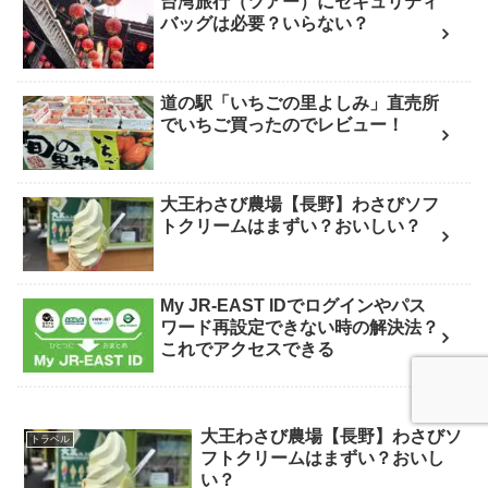
台湾旅行（ツアー）にセキュリティ
バッグは必要？いらない？
道の駅「いちごの里よしみ」直売所
でいちご買ったのでレビュー！
大王わさび農場【長野】わさびソフ
トクリームはまずい？おいしい？
My JR-EAST IDでログインやパス
ワード再設定できない時の解決法？
これでアクセスできる
大王わさび農場【長野】わさびソ
トラベル
フトクリームはまずい？おいし
い？