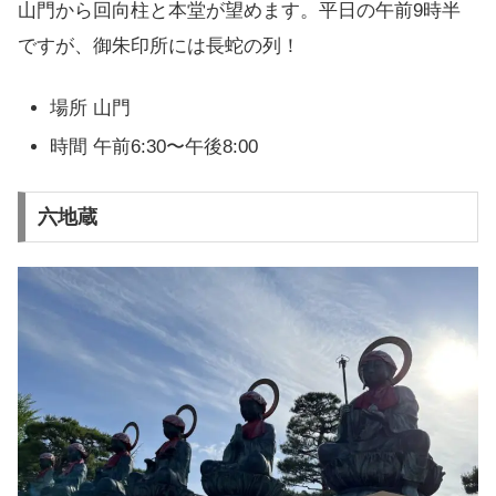
山門から回向柱と本堂が望めます。平日の午前9時半
ですが、御朱印所には長蛇の列！
場所 山門
時間 午前6:30〜午後8:00
六地蔵