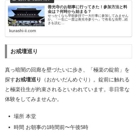
善光寺のお朝事に行ってきた！参加方法と料
金は？何時から始まる？
せっかくなら早朝参拝で一大行事に参加してみません
か。「一生に一度は善光寺参りへ」で有名な長野...続
きを読む…
kurashi-ii.com
お戒壇巡り
真っ暗闇の回廊を壁づたいに歩き、「極楽の錠前」を
探す
お戒壇巡り
（おかいだんめぐり）。錠前に触れる
と極楽往生が約束されるといわれています。非日常な
体験をしてみませんか。
場所 本堂
時間 お朝事の1時間前〜午後5時