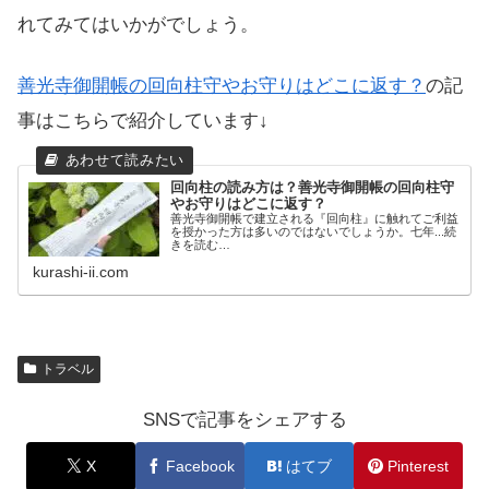
れてみてはいかがでしょう。
善光寺御開帳の回向柱守やお守りはどこに返す？
の記
事はこちらで紹介しています↓
回向柱の読み方は？善光寺御開帳の回向柱守
やお守りはどこに返す？
善光寺御開帳で建立される『回向柱』に触れてご利益
を授かった方は多いのではないでしょうか。七年...続
きを読む…
kurashi-ii.com
トラベル
SNSで記事をシェアする
X
Facebook
はてブ
Pinterest