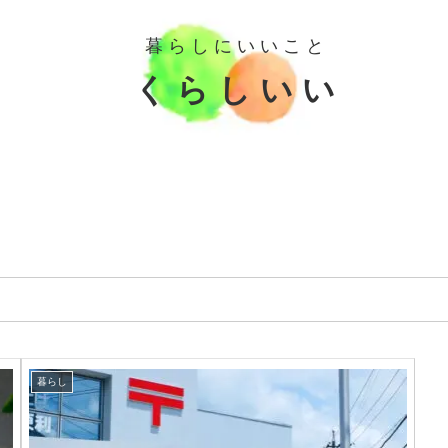
暮 ら し に い い こ と
く ら し い い
暮らし